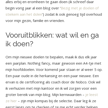
alles erbij en eromheen te gaan doen (ik schreef daar
begin vorig jaar al een blog over ‘
Bezig met je doelen of
stiekem aan het dolen
’) zodat ik ook genoeg tijd overhoud
voor mijn gezin, familie en vrienden.
Vooruitblikken: wat wil en ga
ik doen?
Om mijn nieuwe doelen te bepalen, maak ik dus elk jaar
een jaarplan. Nothing fancy, maar gewoon een A4-tje met
mijn hoofddoelen. Voor komend jaar staan er al weer 5 op.
Een paar oude in de herkansing en een paar nieuwe. Een
ervan is de certificering als coach door de Nobco. Ook wil
ik verhuizen met mijn kantoor en ik wil zorgen voor een
groter bereik van mijn blog. Mijn kernwaarden –
je leest
ze hier
– zijn mijn kompas bij de selectie. Daar leg ik ze
eerst langs om te checken of ze me echt verder helpen.