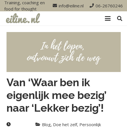
Training, coaching en
info@eiline.nl
06-26760246
food for thought
Van ‘Waar ben ik
eigenlijk mee bezig’
naar ‘Lekker bezig’!
Blog
,
Doe het zelf
,
Persoonlijk