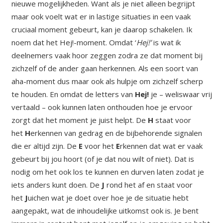
nieuwe mogelijkheden. Want als je niet alleen begrijpt
maar ook voelt wat er in lastige situaties in een vaak
cruciaal moment gebeurt, kan je daarop schakelen. Ik
noem dat het Hej!-moment. Omdat ‘
Hej!’
is wat ik
deelnemers vaak hoor zeggen zodra ze dat moment bij
zichzelf of de ander gaan herkennen. Als een soort van
aha-moment dus maar ook als hulpje om zichzelf scherp
te houden. En omdat de letters van
Hej!
je – weliswaar vrij
vertaald – ook kunnen laten onthouden hoe je ervoor
zorgt dat het moment je juist helpt. De
H
staat voor
het
H
erkennen van gedrag en de bijbehorende signalen
die er altijd zijn. De
E
voor het
E
rkennen dat wat er vaak
gebeurt bij jou hoort (of je dat nou wilt of niet). Dat is
nodig om het ook los te kunnen en durven laten zodat je
iets anders kunt doen. De
J
rond het af en staat voor
het
J
uichen wat je doet over hoe je de situatie hebt
aangepakt, wat de inhoudelijke uitkomst ook is. Je bent