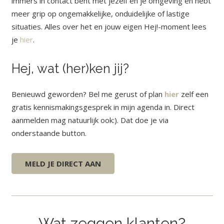
immers in contact bent met jezelf en je omgeving en hebt
meer grip op ongemakkelijke, onduidelijke of lastige
situaties. Alles over het en jouw eigen Hej!-moment lees
je
hier
.
Hej, wat (her)ken jij?
Benieuwd geworden? Bel me gerust of plan
hier
zelf een
gratis kennismakingsgesprek in mijn agenda in. Direct
aanmelden mag natuurlijk ook:). Dat doe je via
onderstaande button.
MELD JE DIRECT AAN
Wat zeggen klanten?