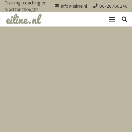
Training, coaching en
info@eiline.nl
06-26760246
food for thought