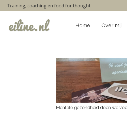
Training, coaching en food for thought
Home
Over mij
Mentale gezondheid doen we voo