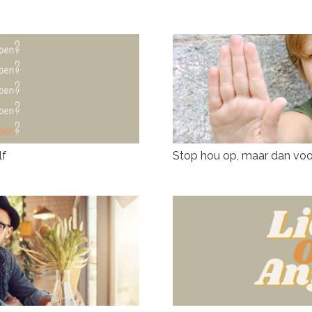
lf
Stop hou op, maar dan vo