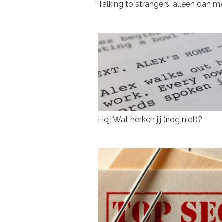
Talking to strangers, alleen dan 
Hej! Wat herken jij (nog niet)?