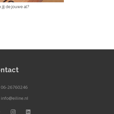
k jij de jouwe al?
ntact
06-26760246
info@eiline.nl