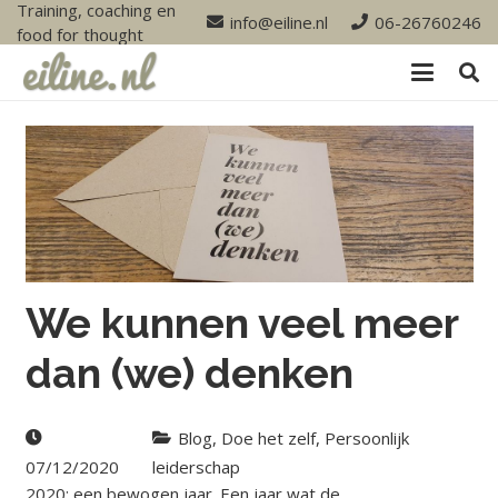
Training, coaching en
info@eiline.nl
06-26760246
food for thought
We kunnen veel meer
dan (we) denken
Blog
,
Doe het zelf
,
Persoonlijk
07/12/2020
leiderschap
2020: een bewogen jaar. Een jaar wat de