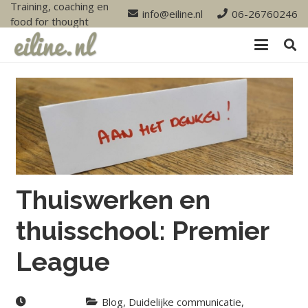
Training, coaching en
info@eiline.nl
06-26760246
food for thought
Thuiswerken en
thuisschool: Premier
League
Blog
,
Duidelijke communicatie
,