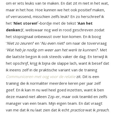
om er iets leuks van te maken. En dat zit m niet in het wat,
maar in het hoe. Hoe kunnen we het ook positief maken,
of verrassend, misschien zelfs leuk? En zo herschreef ik
het ‘
Niet storen!´-
bordje met de tekst
‘Aan het
denken:)’
, weliswaar nog wel in rood geschreven zodat
het stopsignaal onbewust over kon komen. En ik boog
‘
Niet zo zeuren!
’ en ‘
Nu even niet!
’ om naar de tovervraag
‘
Wat heb je nodig om weer aan het werk te kunnen?
’. Met
die laatste begon ik ook steeds vaker de dag. En terwijl ik
het opschrijf, krijg ik bijna de slappe lach, want ik besef dat
ik ineens zelf in de praktische variant van de training
Communiceren met oog voor de relatie
zit. Dit is een
training die ik normaliter meerdere keren per jaar zelf
geef. En ik kan m nu wel heel goed inzetten, want ik ben
deze maand niet alleen Zzp-er, maar ook teamlid en zelfs
manager van een team. Mijn eigen team. En dat vraagt
van me dat ik nu laat zien dat ik echt
practice
wat ik
preach
.