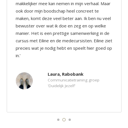
mijn verhaal. Maar
mezelf te zijn. ‘Wat wil ik?’, Waar sta 
 concreet te
kom ik over?’ en ‘Hoe kan ik dingen 
an. Ik ben nu veel
aanpakken?’, dat zijn vragen die ik d
zeg en op welke
tijdens de training beantwoord heb 
amenwerking in de
Eiline heeft deze niet beantwoord, m
rsisten. Eiline ziet
ik door haar vraagstelling en opmerk
speelt hier goed op
kunnen doen. De vragen en opmerki
Eiline zorgen er voor dat je echt over
nadenken. Ik kan de training echt ie
aanbevelen. Het is zo fijn om puur me
bank
bezig te zijn. Het heeft mij echt veel
raining groep
gebracht, waardoor ik nu echt ‘duideli
'
kan zijn.’
Marsha
Communicatietraining
'Duidelijk Jezelf'