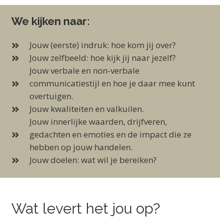
We kijken naar:
Jouw (eerste) indruk: hoe kom jij over?
Jouw zelfbeeld: hoe kijk jij naar jezelf?
Jouw verbale en non-verbale
communicatiestijl en hoe je daar mee kunt
overtuigen.
Jouw kwaliteiten en valkuilen.
Jouw innerlijke waarden, drijfveren,
gedachten en emoties en de impact die ze
hebben op jouw handelen.
Jouw doelen: wat wil je bereiken?
Wat levert het jou op?