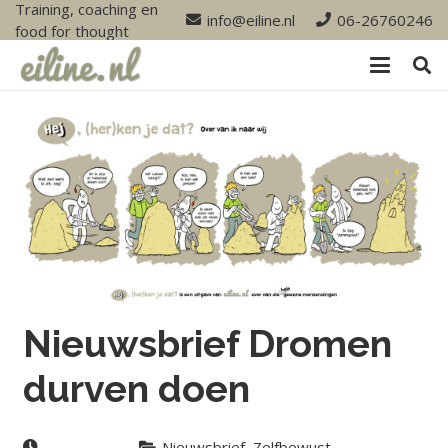
Training, coaching en
info@eiline.nl
06-26760246
food for thought
Nieuwsbrief Dromen
durven doen
Nieuwsbrief
,
Zelfbewust
,