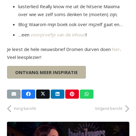
luisterlied Really know me uit de hitserie Maxima
over wie we zelf soms denken te (moeten) zijn;
Blog Waarom mijn boek ook over mijzelf gaat en…
…een
voorproefje van de inhoud
!
Je leest de hele nieuwsbrief Dromen durven doen
hier
.
Veel leesplezier!
Groet, Eiline
ONTVANG MEER INSPIRATIE
Vorig bericht
Volgend bericht