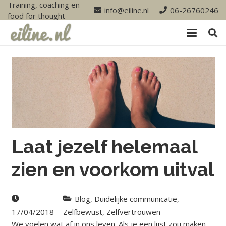
Training, coaching en
info@eiline.nl
06-26760246
food for thought
Laat jezelf helemaal
zien en voorkom uitval
Blog
,
Duidelijke communicatie
,
17/04/2018
Zelfbewust
,
Zelfvertrouwen
We voelen wat af in ons leven. Als je een lijst zou maken