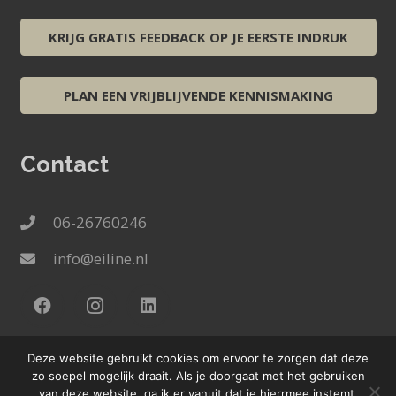
KRIJG GRATIS FEEDBACK OP JE EERSTE INDRUK
PLAN EEN VRIJBLIJVENDE KENNISMAKING
Contact
06-26760246
info@eiline.nl
Deze website gebruikt cookies om ervoor te zorgen dat deze
zo soepel mogelijk draait. Als je doorgaat met het gebruiken
© 2025 Eiline.nl |
powered by
CoworkX
|
van deze website, ga ik er vanuit dat je hierrmee instemt.