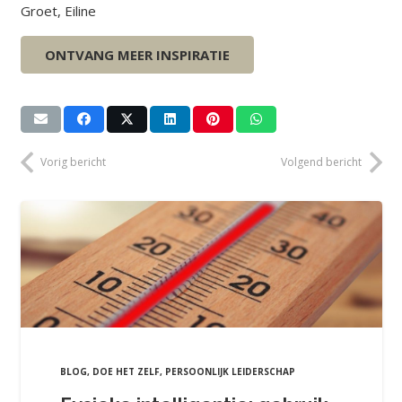
Groet, Eiline
ONTVANG MEER INSPIRATIE
Vorig bericht
Volgend bericht
BLOG
,
DOE HET ZELF
,
PERSOONLIJK LEIDERSCHAP