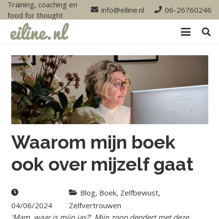
Training, coaching en
info@eiline.nl
06-26760246
food for thought
Waarom mijn boek
ook over mijzelf gaat
Blog
,
Boek
,
Zelfbewust
,
04/06/2024
Zelfvertrouwen
‘Mam, waar is mijn jas?’. Mijn zoon dendert met deze