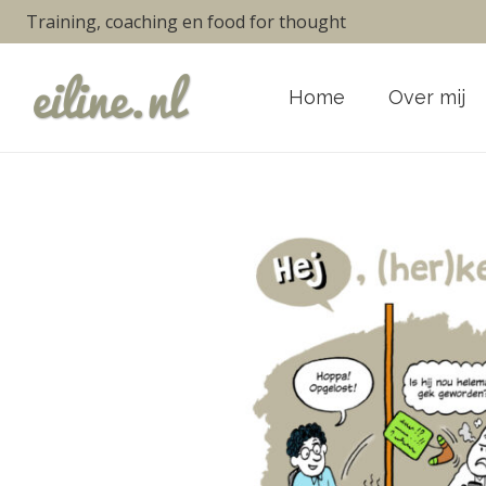
Training, coaching en food for thought
Home
Over mij