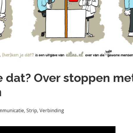
je dat? Over stoppen me
n
ommunicatie
,
Strip
,
Verbinding