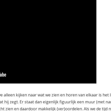
 we alleen kijken naar wat we zien en horen van elkaar is het
t hij zegt. Er staat dan eigenlijk figuurlijk een muur (met na
cht zien en daardoor makkelijk (ver)oordelen. Als we de tij