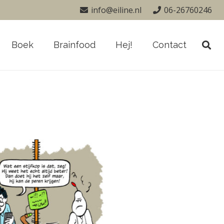
info@eiline.nl
06-26760246
Boek
Brainfood
Hej!
Contact