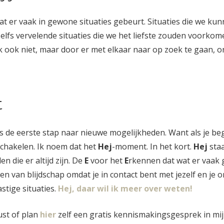
t er vaak in gewone situaties gebeurt. Situaties die we ku
elfs vervelende situaties die we het liefste zouden voorkom
 ook niet, maar door er met elkaar naar op zoek te gaan, o
t
de eerste stap naar nieuwe mogelijkheden. Want als je begri
chakelen. Ik noem dat het
Hej
-moment. In het kort.
Hej
staa
 die er altijd zijn. De
E
voor het
E
rkennen dat wat er vaak g
en van blijdschap omdat je in contact bent met jezelf en je
stige situaties.
Hej, daar wil ik meer over weten!
st of plan
hier
zelf een gratis kennismakingsgesprek in mi