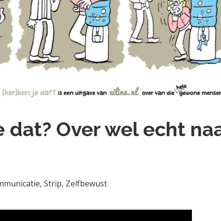
e dat? Over wel echt naa
ommunicatie
,
Strip
,
Zelfbewust