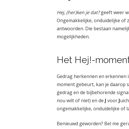
Hej, (her)ken je dat?
geeft weer wa
Ongemakkelijke, onduidelijke of z
antwoorden. Die bestaan namelijk
mogelijkheden.
Het Hej!-momen
Gedrag herkennen en erkennen is 
moment gebeurt, kan je daarop s
gedrag en de bijbehorende signalen
nou wilt of niet) en de
J
voor
J
uich
ongemakkelijke, onduidelijke of la
Benieuwd geworden? Bel me geru