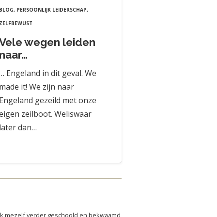
BLOG
,
PERSOONLIJK LEIDERSCHAP
,
ZELFBEWUST
Vele wegen leiden
naar…
… Engeland in dit geval. We
made it! We zijn naar
Engeland gezeild met onze
eigen zeilboot. Weliswaar
later dan…
 ik mezelf verder geschoold en bekwaamd