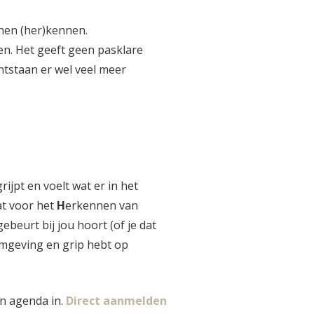
nnen (her)kennen.
en. Het geeft geen pasklare
ntstaan er wel veel meer
jpt en voelt wat er in het
t voor het
H
erkennen van
ebeurt bij jou hoort (of je dat
 omgeving en grip hebt op
jn agenda in.
Direct aanmelden