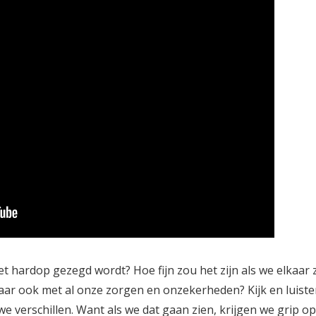
niet hardop gezegd wordt? Hoe fijn zou het zijn als we elkaar
aar ook met al onze zorgen en onzekerheden? Kijk en luister
e verschillen. Want als we dat gaan zien, krijgen we grip op