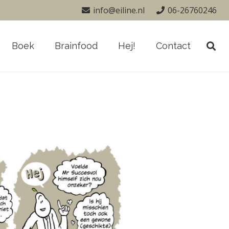
info@eiline.nl
06-26760246
Boek
Brainfood
Hej!
Contact