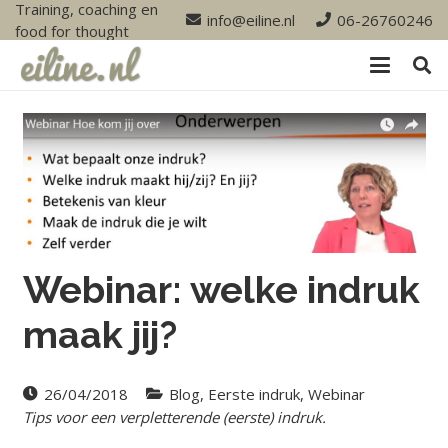
Training, coaching en
info@eiline.nl
06-26760246
food for thought
Webinar: welke indruk
maak jij?
26/04/2018
Blog
,
Eerste indruk
,
Webinar
Tips voor een verpletterende (eerste) indruk.