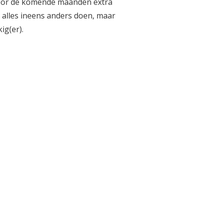
ardoor de komende maanden extra
t alles ineens anders doen, maar
ig(er).