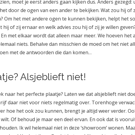
en, moet je eerst anders gaan kijken dus. Anders gezegd: ui
et door de ogen van een ander te bekijken. Wat zou hij of z
en? Om het met andere ogen te kunnen bekijken, helpt het s
 hij of zij ernaar en welk advies zou hij of zij je willen gev
En met elkaar wordt dat alleen maar meer. We hoeven het a
helemaal niets. Behalve dan misschien de moed om het niet 
 doen met de antwoorden die dan komen…
je? Alsjeblieft niet!
 naar het perfecte plaatje? Laten we dat alsjeblieft niet d
schrijf daar niet voor niets regelmatig over. Torenhoge verw
r hoe het ook zou kunnen, brengt je altijd weer verder. Ook 
 wilt. Of behoud je maar een deel ervan. En ook dat is voorui
 houden. Ik wil helemaal niet in deze ‘showroom’ wonen. Ma