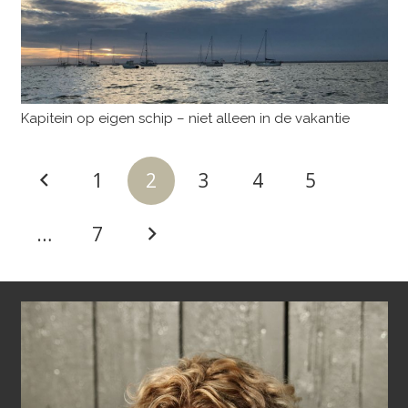
Kapitein op eigen schip – niet alleen in de vakantie
1
2
3
4
5
…
7