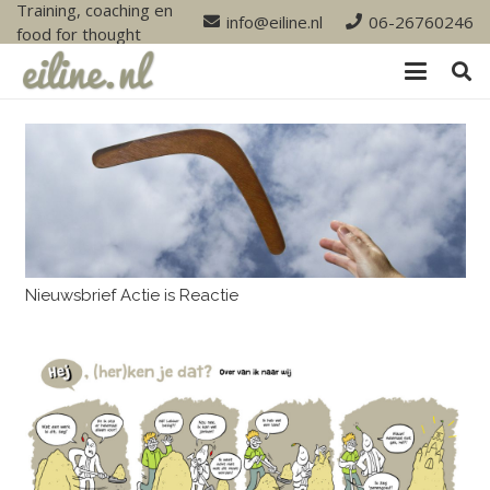
Training, coaching en
info@eiline.nl
06-26760246
food for thought
Nieuwsbrief Actie is Reactie