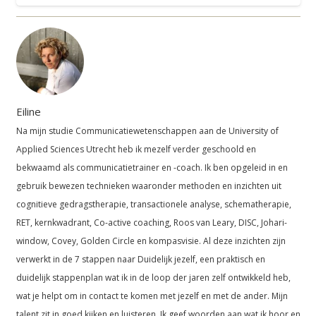
Eiline
Na mijn studie Communicatiewetenschappen aan de University of
Applied Sciences Utrecht heb ik mezelf verder geschoold en
bekwaamd als communicatietrainer en -coach. Ik ben opgeleid in en
gebruik bewezen technieken waaronder methoden en inzichten uit
cognitieve gedragstherapie, transactionele analyse, schematherapie,
RET, kernkwadrant, Co-active coaching, Roos van Leary, DISC, Johari-
window, Covey, Golden Circle en kompasvisie. Al deze inzichten zijn
verwerkt in de 7 stappen naar Duidelijk jezelf, een praktisch en
duidelijk stappenplan wat ik in de loop der jaren zelf ontwikkeld heb,
wat je helpt om in contact te komen met jezelf en met de ander. Mijn
talent zit in goed kijken en luisteren. Ik geef woorden aan wat ik hoor en