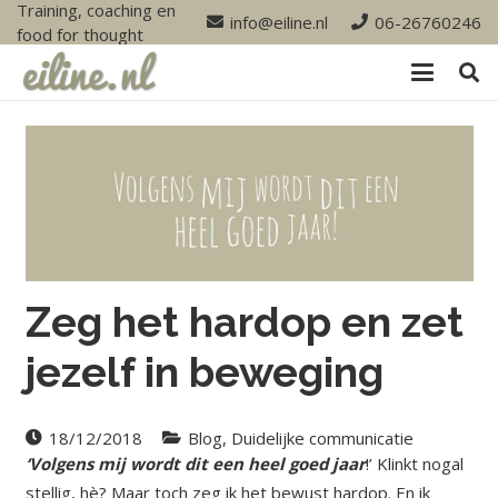
Training, coaching en
info@eiline.nl
06-26760246
food for thought
Zeg het hardop en zet
jezelf in beweging
18/12/2018
Blog
,
Duidelijke communicatie
‘Volgens mij wordt dit een heel goed jaar
!’ Klinkt nogal
stellig, hè? Maar toch zeg ik het bewust hardop. En ik