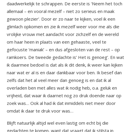
daadwerkelijk te schrappen. De eerste is ‘Neem het toch
allemaal – en vooral mezelf – niet zo serieus en maak
gewoon plezier’. Door er zo naar te kijken, voel ik een
glimlach opkomen en zie ik mezelf weer voor me als die
vrolijke vrouw met aandacht voor zichzelf en de wereld
om haar heen in plaats van een gehaaste, veel te
gefocuste ‘maniak’ – en dus afgesloten van de rest – op
ramkoers. De tweede gedachte is’ Het is genoeg’. En wat
ik daarmee bedoel is dat als ik dit denk, ik weer kan kijken
naar wat er al is en daar dankbaar voor ben. Ik besef dan
zelfs dat het al veel meer dan genoeg is en dat ik al
overladen ben met alles wat ik nodig heb, o.a. geluk en
vrijheid, dat waar ik daarnet nog zo druk doende naar op
zoek was… Ook al had ik dat inmiddels niet meer door
omdat ik daar te druk voor was…
Blijft natuurlijk altijd wel even lastig om echt bij die
gedachten te komen, want dat vraagt dat ik stilsta in