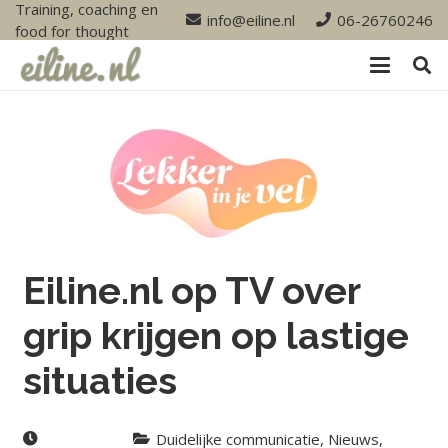
Training, coaching en
info@eiline.nl
06-26760246
food for thought
Eiline.nl op TV over
grip krijgen op lastige
situaties
Duidelijke communicatie
,
Nieuws
,