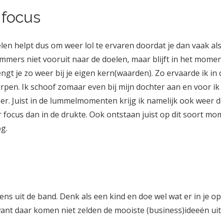
 focus
n helpt dus om weer lol te ervaren doordat je dan vaak als
mmers niet vooruit naar de doelen, maar blijft in het momen
ngt je zo weer bij je eigen kern(waarden). Zo ervaarde ik i
rpen. Ik schoof zomaar even bij mijn dochter aan en voor ik 
. Juist in de lummelmomenten krijg ik namelijk ook weer de
er focus dan in de drukte. Ook ontstaan juist op dit soort 
og.
ns uit de band. Denk als een kind en doe wel wat er in je o
t daar komen niet zelden de mooiste (business)ideeën uit.