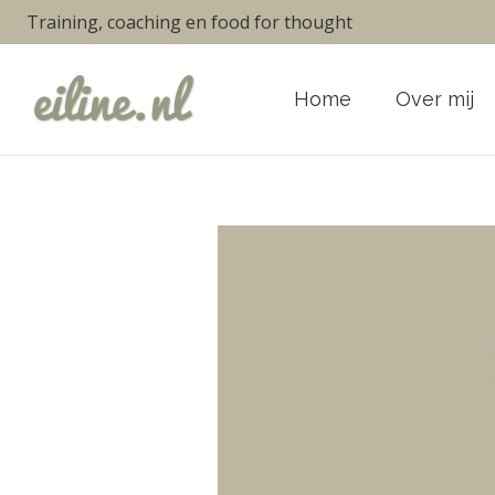
Training, coaching en food for thought
Home
Over mij