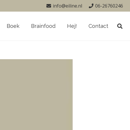
info@eiline.nl
06-26760246
Boek
Brainfood
Hej!
Contact