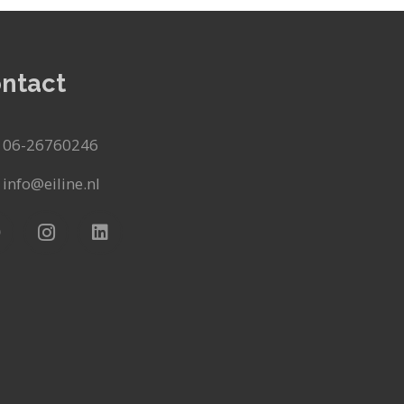
ntact
06-26760246
info@eiline.nl