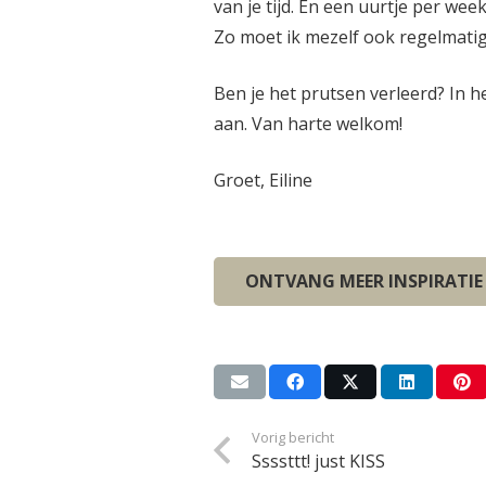
van je tijd. En een uurtje per we
Zo moet ik mezelf ook regelmati
Ben je het prutsen verleerd? In h
aan. Van harte welkom!
Groet, Eiline
ONTVANG MEER INSPIRATIE
Vorig bericht
Ssssttt! just KISS