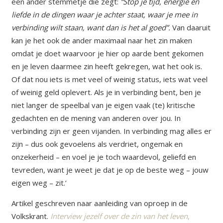
een ander stemmetje die zegt:
“Stop je tijd, energie en
liefde in de dingen waar je achter staat, waar je mee in
verbinding wilt staan, want dan is het al goed”.
Van daaruit
kan je het ook de ander maximaal naar het zin maken
omdat je doet waarvoor je hier op aarde bent gekomen
en je leven daarmee zin heeft gekregen, wat het ook is.
Of dat nou iets is met veel of weinig status, iets wat veel
of weinig geld oplevert. Als je in verbinding bent, ben je
niet langer de speelbal van je eigen vaak (te) kritische
gedachten en de mening van anderen over jou. In
verbinding zijn er geen vijanden. In verbinding mag alles er
zijn – dus ook gevoelens als verdriet, ongemak en
onzekerheid – en voel je je toch waardevol, geliefd en
tevreden, want je weet je dat je op de beste weg – jouw
eigen weg – zit.’
Artikel geschreven naar aanleiding van oproep in de
Volkskrant.
Interview jezelf over de zin van het leven
,