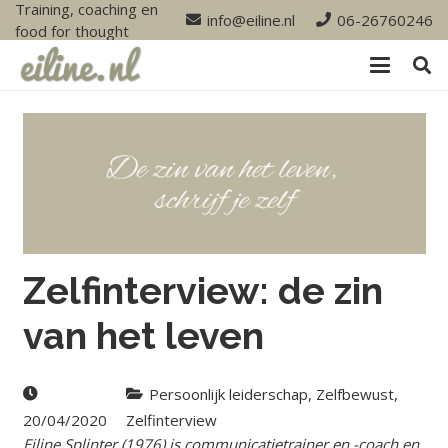
Training, coaching en
info@eiline.nl
06-26760246
food for thought
Zelfinterview: de zin
van het leven
Persoonlijk leiderschap
,
Zelfbewust
,
20/04/2020
Zelfinterview
Eiline Splinter (1976) is communicatietrainer en -coach en