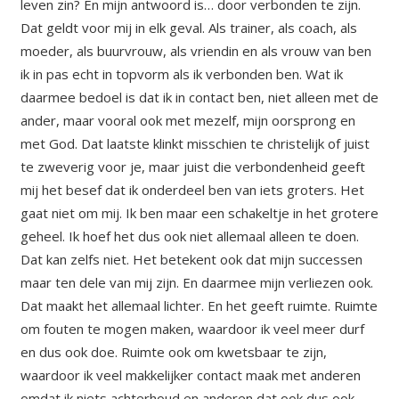
leven zin? En mijn antwoord is… door verbonden te zijn.
Dat geldt voor mij in elk geval. Als trainer, als coach, als
moeder, als buurvrouw, als vriendin en als vrouw van ben
ik in pas echt in topvorm als ik verbonden ben. Wat ik
daarmee bedoel is dat ik in contact ben, niet alleen met de
ander, maar vooral ook met mezelf, mijn oorsprong en
met God. Dat laatste klinkt misschien te christelijk of juist
te zweverig voor je, maar juist die verbondenheid geeft
mij het besef dat ik onderdeel ben van iets groters. Het
gaat niet om mij. Ik ben maar een schakeltje in het grotere
geheel. Ik hoef het dus ook niet allemaal alleen te doen.
Dat kan zelfs niet. Het betekent ook dat mijn successen
maar ten dele van mij zijn. En daarmee mijn verliezen ook.
Dat maakt het allemaal lichter. En het geeft ruimte. Ruimte
om fouten te mogen maken, waardoor ik veel meer durf
en dus ook doe. Ruimte ook om kwetsbaar te zijn,
waardoor ik veel makkelijker contact maak met anderen
omdat ik niets achterhoud en anderen dat ook dus ook