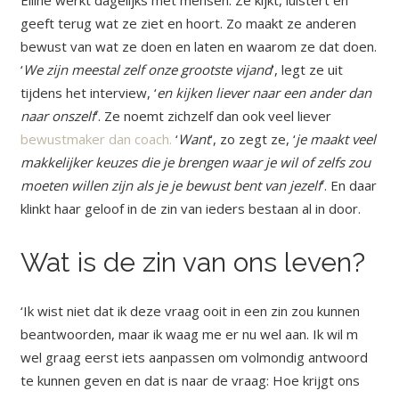
Eiline werkt dagelijks met mensen. Ze kijkt, luistert en
geeft terug wat ze ziet en hoort. Zo maakt ze anderen
bewust van wat ze doen en laten en waarom ze dat doen.
‘
We zijn meestal zelf onze grootste vijand
’, legt ze uit
tijdens het interview, ‘
en kijken liever naar een ander dan
naar onszelf
’. Ze noemt zichzelf dan ook veel liever
bewustmaker dan coach.
‘
Want
’, zo zegt ze, ‘
je maakt veel
makkelijker keuzes die je brengen waar je wil of zelfs zou
moeten willen zijn als je je bewust bent van jezelf
’. En daar
klinkt haar geloof in de zin van ieders bestaan al in door.
Wat is de zin van ons leven?
‘Ik wist niet dat ik deze vraag ooit in een zin zou kunnen
beantwoorden, maar ik waag me er nu wel aan. Ik wil m
wel graag eerst iets aanpassen om volmondig antwoord
te kunnen geven en dat is naar de vraag: Hoe krijgt ons