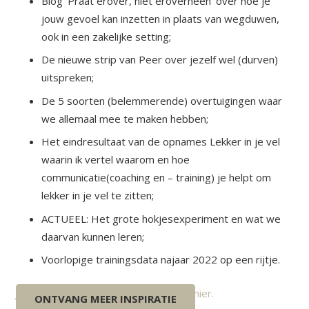
Blog ‘Praat erover, niet eroverheen’ over hoe je
jouw gevoel kan inzetten in plaats van wegduwen,
ook in een zakelijke setting;
De nieuwe strip van Peer over jezelf wel (durven)
uitspreken;
De 5 soorten (belemmerende) overtuigingen waar
we allemaal mee te maken hebben;
Het eindresultaat van de opnames Lekker in je vel
waarin ik vertel waarom en hoe
communicatie(coaching en – training) je helpt om
lekker in je vel te zitten;
ACTUEEL: Het grote hokjesexperiment en wat we
daarvan kunnen leren;
Voorlopige trainingsdata najaar 2022 op een rijtje.
Je leest de hele nieuwsbrief Open up
hier.
ONTVANG MEER INSPIRATIE