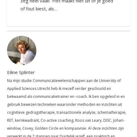
zeg heel vaak: ‘Het maakt niet uit of je goed
of fout kiest, als…
Eiline Splinter
Na mijn studie Communicatiewetenschappen aan de University of
Applied Sciences Utrecht heb ik mezelf verder geschoold en
bekwaamd als communicatietrainer en -coach. Ik ben opgeleid in en
gebruik bewezen technieken waaronder methoden en inzichten uit
cognitieve gedragstherapie, transactionele analyse, schematherapie,
RET, kernkwadrant, Co-active coaching, Roos van Leary, DISC, Johari-
window, Covey, Golden Circle en kompasvisie. Al deze inzichten zijn
verwerkt in de 7 stappen naar Duidelijk jezelf, een praktisch en